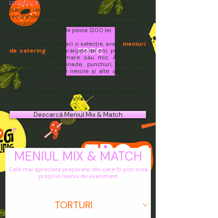
LOGISTICE:
Toate produsele se livrează pe
platouri de unică folosință din carton premium,
reciclabile. Aducem și bărcuțe din carton kraft și
fiurculițe de lemn (dar să ne spui). Livrăm gratuit
n București comenzile peste 1200 lei.
Dacă nu ai timp să faci o selecție, avem
meniuri
de catering
, deja aranjate de noi, pentru orice
tip de eveniment, mare sau mic. Acolo sunt
completate cu limonade, punchuri, vesela de
ceramică dacă este nevoie și alte servicii mai
complexe.
Suntem disponibili la telefon pentru întrebări și
personalizarea oricărui meniu.
Descarcă Meniul Mix & Match
MENIUL MIX & MATCH
Cele mai apreciate preparate, din care îți poti crea
propriul meniu de eveniment
TORTURI