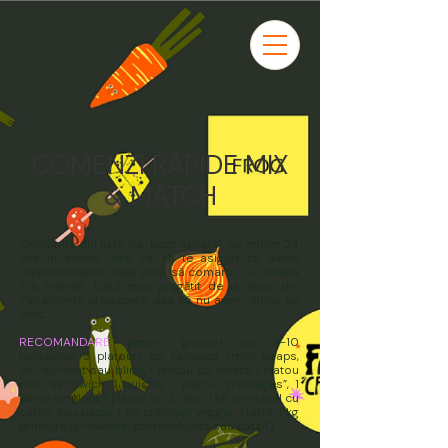
COMENZI RAPIDE MIX
& MATCH
Comandă din lista de ”best sellers”, cu minim 24
ore în avans. Însă ca să te asiguri că avem
disponibilitate, ideal este să comanzi cu câteva
zile înainte. Totul este pregătit de la zero, din
ingrediente proaspete, așa că nu avem nimic pe
stoc.
RECOMANDARE
pentru grupuri de 8-10
persoane: 3 platouri cu canapes (mini wraps,
vol-au-vent sau blini), 1 platou cu salata, 1 platou
club sandwich, 1 quiche, 1 platou ”fromages”, 1
pâine umplută, 1 platou cu 2 dips, 1 fel principal cu
carne sau pește, 1 fel principal veggie, 1 tartă, 1 kg
prajitură (brownies, portokalopita sau cataif)