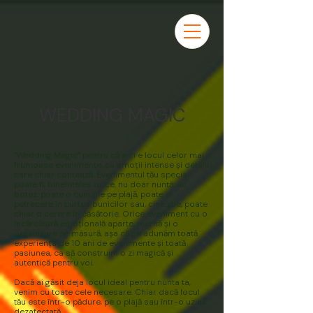
WEDDING MAGIC
”Wedding Magic” pentru că aici e locul celor mai
frumoase evenimente, cu emoții intense și detalii
care chiar contează. Evenimentul tău special
poate fi, bineînteles orice, nu doar nuntă: un
botez, poate o cununie pe plajă, poate o
petrecere în curtea bunicilor sau, cine știe, poate
chiar o cerere în căsătorie. Orice eveniment cu o
încărcătură emoțională aparte, merită și o
organizare pe măsură, așa că ne adunăm toată
experiența de 10 ani de evenimente și toată
pasiunea, ca să construim o zi magică și
autentică pentru voi.
Dacă ai găsit deja locul ideal pentru nunta ta,
venim cu toate cele necesare. Chiar dacă locul
tău este într-o pădure, pe o plajă sau într-o uzină
dezafectată.