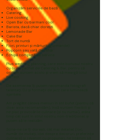
​
Organizăm serviciile de bază:
Catering
Live cooking
Open Bar cu barmani cool
Barista, dacă chiar dorești
Lemonade Bar
Cake Bar
Tort de nuntă
Flori, printuri și mărturii (gurmande)
Popcorn sau vată de zahăr
Echipă completă de servire
Plus wedding planning, care este bonusul nostru
cu orice pachet de Catering & Bar, pentru că
oricum suntem acolo și vrem să meargă totul
perfect.
De asemenea îți putem recomanda fotografi
talentați, DJ și formații de jazz care luminează
spiritele.
Am pregătit câteva meniuri în stil bufet (pentru că
doar asta recomandăm), însă suntem flexibili și
ne plac provocările culinare (și nu numai), atâta
timp cât sunt în stilul nostru, non-tradițional, și
putem să le realizăm.
Scrie-ne ce îți dorești, cât mai detaliat (loc,
număr de invitați, idei despre decoruri, preferințe
culinare) și revenim cu propuneri, ne întâlnim să