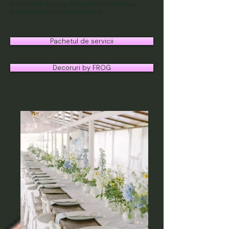
le discutăm și ajungem împreună la formula
magică pentru nunta ta perfectă.
Pachetul de servicii
Decoruri by FROG